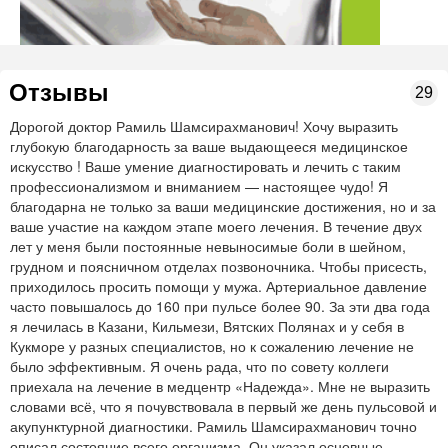
Отзывы
29
Дорогой доктор Рамиль Шамсирахманович! Хочу выразить
глубокую благодарность за ваше выдающееся медицинское
искусство ! Ваше умение диагностировать и лечить с таким
профессионализмом и вниманием — настоящее чудо! Я
благодарна не только за ваши медицинские достижения, но и за
ваше участие на каждом этапе моего лечения. В течение двух
лет у меня были постоянные невыносимые боли в шейном,
грудном и поясничном отделах позвоночника. Чтобы присесть,
приходилось просить помощи у мужа. Артериальное давление
часто повышалось до 160 при пульсе более 90. За эти два года
я лечилась в Казани, Кильмези, Вятских Полянах и у себя в
Кукморе у разных специалистов, но к сожалению лечение не
было эффективным. Я очень рада, что по совету коллеги
приехала на лечение в медцентр «Надежда». Мне не выразить
словами всё, что я почувствовала в первый же день пульсовой и
акупунктурной диагностики. Рамиль Шамсирахманович точно
описал состояние всего организма. Он указал основные