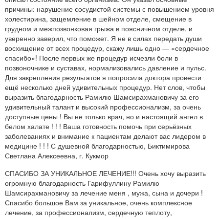
причины: нарушение сосудистой системы с повышением уровня
холестирина, защемление в шейном отделе, смещение в
грудном и межпозвонковая грыжа в поясничном отделе, и
уверенно заверил, что поможет. Я не в силах передать души
восхищение от всех процедур, скажу лишь одно — «сердечное
спасибо»! После первых же процедур исчезли боли в
позвоночнике и суставах, нормализовались давление и пульс.
Для закрепления результатов я попросила доктора провести
ещё несколько дней удивительных процедур. Нет слов, чтобы
выразить благодарность Рамилю Шамсирахмановичу за его
удивительный талант и высокий профессионализм, за очень
доступные цены ! Вы не только врач, но и настоящий ангел в
белом халате ! ! ! Ваша готовность помочь при серьёзных
заболеваниях и внимание к пациентам делают вас лидером в
медицине ! ! ! С душевной благодарностью, Биктимирова
Светлана Алексеевна, г. Кукмор
СПАСИБО ЗА УНИКАЛЬНОЕ ЛЕЧЕНИЕ!!! Очень хочу выразить
огромную благодарность Гарифуллину Рамилю
Шамсирахмановичу за лечение меня , мужа, сына и дочери !
Спасибо большое Вам за уникальное, очень комплексное
лечение, за профессионализм, сердечную теплоту,