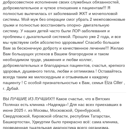
добросовестное исполнение своих служебных обязанностей,
доброжелательное и чуткое отношение к пациентам!!! Я
полностью вылечилась от заболеваний ЖКТ и мочеполовой
системы. Мой муж без операции смог убрать 2 межпозвонковые
грыжи и полностью восстановить опорно- двигательную
систему. У наших детей часто были ЛОР-заболевания и
проблемы с дыхательной системой. Прошло уже 2 года, и все
мы чувствуем себя абсолютно здоровыми! Спасибо большое
Вам за бесконечную доброту и качественное лечение!!! Желаю
Вам большущих успехов в Вашем благородном и таком
необходимом труде, уважения и любви коллег,
доброжелательных и благодарных пациентов, счастья, крепкого
здоровья, душевного тепла, любви и оптимизма ! Оставайтесь
всегда таким же милосердным и отзывчивым к каждому
пациенту ! С особой признательностью к Вам, семья Elza Ciller ,
г. Дубай.
ВЫ ЛУЧШИЕ ИЗ ЛУЧШИХ!!! Какое счастье, что в Вятских
Полянах есть клиника «Надежда»! Для нас всех приехавших в
июне 2025 г. из Москвы, Московской, Оренбурской,
Свердловской, Кировской области, республик Татарстан,
Башкортостан, Удмуртии было прекрасно всё: сама клиника,
проведенная тщательная диагностика всего организма,