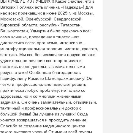
ВЫ ЛУЧШИЕ ИЗ ЛУЧШИХ!!! Какое счастье, что в
Вятских Полянах есть клиника «Надежда»! Для
нас всех приехавших в июне 2025 г. из Москвы,
Московской, Оренбурской, Свердловской,
Кировской области, республик Татарстан,
Башкортостан, Удмуртии было прекрасно всё:
сама клиника, проведенная тщательная
диагностика всего организма, интенсивно-
многофункциональная терапия, чистота, красота,
эстетика. Мы все без исключения почувствовали
удивительное лечение всего организма и
остались очень довольны замечательными
результатами! Особенная благодарность
Гарифуллину Рамилю Шамсирахмановичу! Он
чётко и профессионально помогает решить
практически любую проблему, не только со
здоровьем, но и со многими жизненными
задачами. Он очень замечательный, отзывчивый,
тактичный и профессиональный доктор с
большой буквы! Вы лучшие из лучших! Сюда
хочется возвращаться и проходить лечение!
Спасибо за создание медицинского центра
такого высокого уровня! От имени всей группы