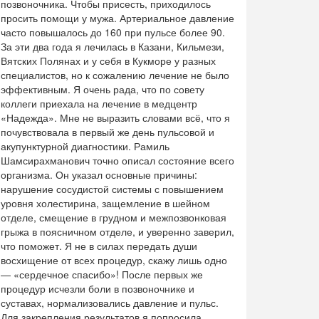
позвоночника. Чтобы присесть, приходилось
просить помощи у мужа. Артериальное давление
часто повышалось до 160 при пульсе более 90.
За эти два года я лечилась в Казани, Кильмези,
Вятских Полянах и у себя в Кукморе у разных
специалистов, но к сожалению лечение не было
эффективным. Я очень рада, что по совету
коллеги приехала на лечение в медцентр
«Надежда». Мне не выразить словами всё, что я
почувствовала в первый же день пульсовой и
акупунктурной диагностики. Рамиль
Шамсирахманович точно описал состояние всего
организма. Он указал основные причины:
нарушение сосудистой системы с повышением
уровня холестирина, защемление в шейном
отделе, смещение в грудном и межпозвонковая
грыжа в поясничном отделе, и уверенно заверил,
что поможет. Я не в силах передать души
восхищение от всех процедур, скажу лишь одно
— «сердечное спасибо»! После первых же
процедур исчезли боли в позвоночнике и
суставах, нормализовались давление и пульс.
Для закрепления результатов я попросила