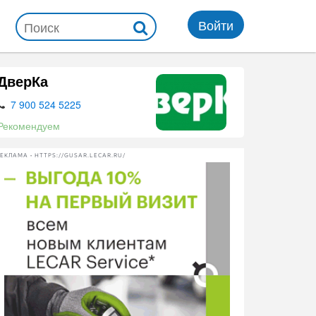
Войти
ДверКа
7 900 524 5225
Рекомендуем
ЕКЛАМА • HTTPS://GUSAR.LECAR.RU/