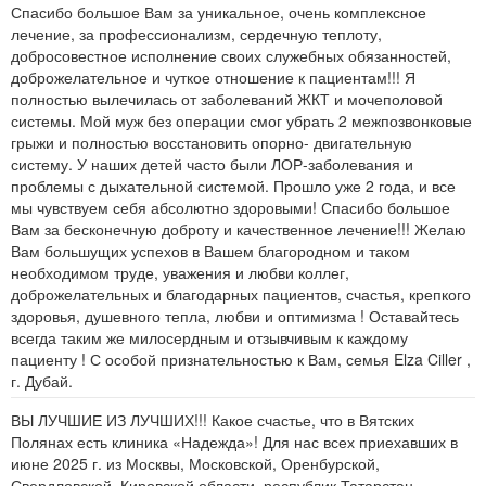
Спасибо большое Вам за уникальное, очень комплексное
лечение, за профессионализм, сердечную теплоту,
добросовестное исполнение своих служебных обязанностей,
доброжелательное и чуткое отношение к пациентам!!! Я
полностью вылечилась от заболеваний ЖКТ и мочеполовой
системы. Мой муж без операции смог убрать 2 межпозвонковые
грыжи и полностью восстановить опорно- двигательную
систему. У наших детей часто были ЛОР-заболевания и
проблемы с дыхательной системой. Прошло уже 2 года, и все
мы чувствуем себя абсолютно здоровыми! Спасибо большое
Вам за бесконечную доброту и качественное лечение!!! Желаю
Вам большущих успехов в Вашем благородном и таком
необходимом труде, уважения и любви коллег,
доброжелательных и благодарных пациентов, счастья, крепкого
здоровья, душевного тепла, любви и оптимизма ! Оставайтесь
всегда таким же милосердным и отзывчивым к каждому
пациенту ! С особой признательностью к Вам, семья Elza Ciller ,
г. Дубай.
ВЫ ЛУЧШИЕ ИЗ ЛУЧШИХ!!! Какое счастье, что в Вятских
Полянах есть клиника «Надежда»! Для нас всех приехавших в
июне 2025 г. из Москвы, Московской, Оренбурской,
Свердловской, Кировской области, республик Татарстан,