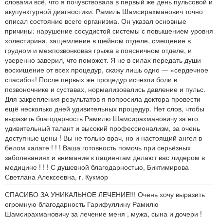
словами всё, что я почувствовала в первый же день пульсовой и
акупунктурной диагностики. Рамиль Шамсирахманович точно
описал состояние всего организма. Он указал основные
причины: нарушение сосудистой системы с повышением уровня
холестирина, защемление в шейном отделе, смещение в
грудном и межпозвонковая грыжа в поясничном отделе, и
уверенно заверил, что поможет. Я не в силах передать души
восхищение от всех процедур, скажу лишь одно — «сердечное
спасибо»! После первых же процедур исчезли боли в
позвоночнике и суставах, нормализовались давление и пульс.
Для закрепления результатов я попросила доктора провести
ещё несколько дней удивительных процедур. Нет слов, чтобы
выразить благодарность Рамилю Шамсирахмановичу за его
удивительный талант и высокий профессионализм, за очень
доступные цены ! Вы не только врач, но и настоящий ангел в
белом халате ! ! ! Ваша готовность помочь при серьёзных
заболеваниях и внимание к пациентам делают вас лидером в
медицине ! ! ! С душевной благодарностью, Биктимирова
Светлана Алексеевна, г. Кукмор
СПАСИБО ЗА УНИКАЛЬНОЕ ЛЕЧЕНИЕ!!! Очень хочу выразить
огромную благодарность Гарифуллину Рамилю
Шамсирахмановичу за лечение меня , мужа, сына и дочери !