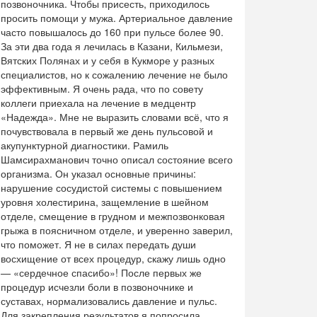
позвоночника. Чтобы присесть, приходилось
просить помощи у мужа. Артериальное давление
часто повышалось до 160 при пульсе более 90.
За эти два года я лечилась в Казани, Кильмези,
Вятских Полянах и у себя в Кукморе у разных
специалистов, но к сожалению лечение не было
эффективным. Я очень рада, что по совету
коллеги приехала на лечение в медцентр
«Надежда». Мне не выразить словами всё, что я
почувствовала в первый же день пульсовой и
акупунктурной диагностики. Рамиль
Шамсирахманович точно описал состояние всего
организма. Он указал основные причины:
нарушение сосудистой системы с повышением
уровня холестирина, защемление в шейном
отделе, смещение в грудном и межпозвонковая
грыжа в поясничном отделе, и уверенно заверил,
что поможет. Я не в силах передать души
восхищение от всех процедур, скажу лишь одно
— «сердечное спасибо»! После первых же
процедур исчезли боли в позвоночнике и
суставах, нормализовались давление и пульс.
Для закрепления результатов я попросила