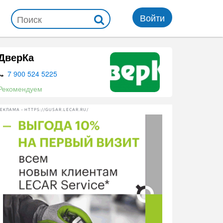
Войти
ДверКа
7 900 524 5225
Рекомендуем
ЕКЛАМА • HTTPS://GUSAR.LECAR.RU/