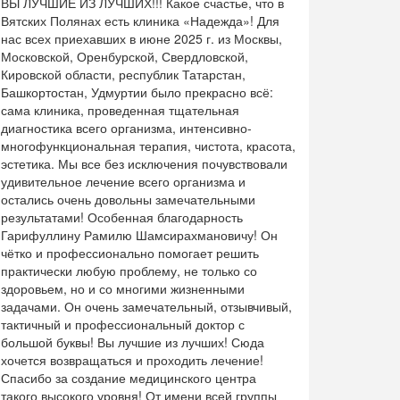
ВЫ ЛУЧШИЕ ИЗ ЛУЧШИХ!!! Какое счастье, что в
Вятских Полянах есть клиника «Надежда»! Для
нас всех приехавших в июне 2025 г. из Москвы,
Московской, Оренбурской, Свердловской,
Кировской области, республик Татарстан,
Башкортостан, Удмуртии было прекрасно всё:
сама клиника, проведенная тщательная
диагностика всего организма, интенсивно-
многофункциональная терапия, чистота, красота,
эстетика. Мы все без исключения почувствовали
удивительное лечение всего организма и
остались очень довольны замечательными
результатами! Особенная благодарность
Гарифуллину Рамилю Шамсирахмановичу! Он
чётко и профессионально помогает решить
практически любую проблему, не только со
здоровьем, но и со многими жизненными
задачами. Он очень замечательный, отзывчивый,
тактичный и профессиональный доктор с
большой буквы! Вы лучшие из лучших! Сюда
хочется возвращаться и проходить лечение!
Спасибо за создание медицинского центра
такого высокого уровня! От имени всей группы