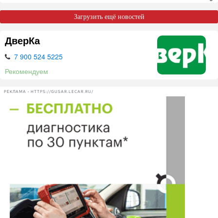
Загрузить ещё новостей
ДверКа
7 900 524 5225
Рекомендуем
РЕКЛАМА • HTTPS://GUSAR.LECAR.RU/