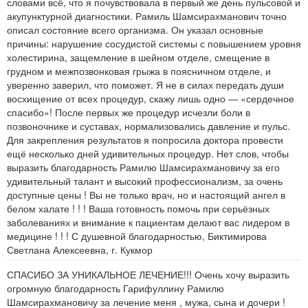
словами всё, что я почувствовала в первый же день пульсовой и
акупунктурной диагностики. Рамиль Шамсирахманович точно
описал состояние всего организма. Он указал основные
причины: нарушение сосудистой системы с повышением уровня
холестирина, защемление в шейном отделе, смещение в
грудном и межпозвонковая грыжа в поясничном отделе, и
уверенно заверил, что поможет. Я не в силах передать души
восхищение от всех процедур, скажу лишь одно — «сердечное
спасибо»! После первых же процедур исчезли боли в
позвоночнике и суставах, нормализовались давление и пульс.
Для закрепления результатов я попросила доктора провести
ещё несколько дней удивительных процедур. Нет слов, чтобы
выразить благодарность Рамилю Шамсирахмановичу за его
удивительный талант и высокий профессионализм, за очень
доступные цены ! Вы не только врач, но и настоящий ангел в
белом халате ! ! ! Ваша готовность помочь при серьёзных
заболеваниях и внимание к пациентам делают вас лидером в
медицине ! ! ! С душевной благодарностью, Биктимирова
Светлана Алексеевна, г. Кукмор
СПАСИБО ЗА УНИКАЛЬНОЕ ЛЕЧЕНИЕ!!! Очень хочу выразить
огромную благодарность Гарифуллину Рамилю
Шамсирахмановичу за лечение меня , мужа, сына и дочери !