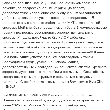
Спасибо большое Вам за уникальное, очень комплексное
лечение, за профессионализм, сердечную теплоту,
добросовестное исполнение своих служебных обязанностей,
доброжелательное и чуткое отношение к пациентам!!! Я
полностью вылечилась от заболеваний ЖКТ и мочеполовой
системы. Мой муж без операции смог убрать 2 межпозвонковые
грыжи и полностью восстановить опорно- двигательную
систему. У наших детей часто были ЛОР-заболевания и
проблемы с дыхательной системой. Прошло уже 2 года, и все
мы чувствуем себя абсолютно здоровыми! Спасибо большое
Вам за бесконечную доброту и качественное лечение!!! Желаю
Вам большущих успехов в Вашем благородном и таком
необходимом труде, уважения и любви коллег,
доброжелательных и благодарных пациентов, счастья, крепкого
здоровья, душевного тепла, любви и оптимизма ! Оставайтесь
всегда таким же милосердным и отзывчивым к каждому
пациенту ! С особой признательностью к Вам, семья Elza Ciller ,
г. Дубай.
ВЫ ЛУЧШИЕ ИЗ ЛУЧШИХ!!! Какое счастье, что в Вятских
Полянах есть клиника «Надежда»! Для нас всех приехавших в
июне 2025 г. из Москвы, Московской, Оренбурской,
Свердловской, Кировской области, республик Татарстан,