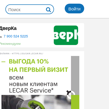
Войти
ДверКа
7 900 524 5225
Рекомендуем
ЕКЛАМА • HTTPS://GUSAR.LECAR.RU/