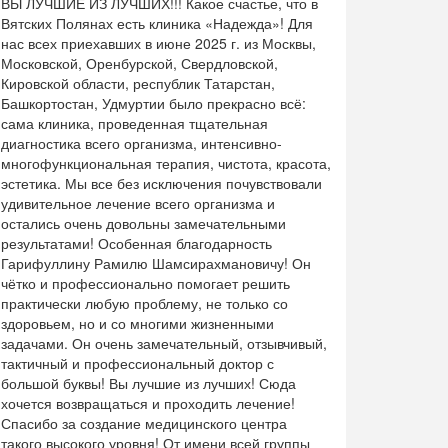
ВЫ ЛУЧШИЕ ИЗ ЛУЧШИХ!!! Какое счастье, что в
Вятских Полянах есть клиника «Надежда»! Для
нас всех приехавших в июне 2025 г. из Москвы,
Московской, Оренбурской, Свердловской,
Кировской области, республик Татарстан,
Башкортостан, Удмуртии было прекрасно всё:
сама клиника, проведенная тщательная
диагностика всего организма, интенсивно-
многофункциональная терапия, чистота, красота,
эстетика. Мы все без исключения почувствовали
удивительное лечение всего организма и
остались очень довольны замечательными
результатами! Особенная благодарность
Гарифуллину Рамилю Шамсирахмановичу! Он
чётко и профессионально помогает решить
практически любую проблему, не только со
здоровьем, но и со многими жизненными
задачами. Он очень замечательный, отзывчивый,
тактичный и профессиональный доктор с
большой буквы! Вы лучшие из лучших! Сюда
хочется возвращаться и проходить лечение!
Спасибо за создание медицинского центра
такого высокого уровня! От имени всей группы