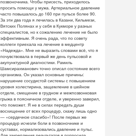
позвоночника. Чтобы присесть, приходилось
просить помощи у мужа. Артериальное давление
часто повышалось до 160 при пульсе более 90.
За эти два года я лечилась в Казани, Кильмези,
Вятских Полянах и у себя в Кукморе у разных
специалистов, но к сожалению лечение не было
эффективным. Я очень рада, что по совету
коллеги приехала на лечение в медцентр
«Надежда». Мне не выразить словами всё, что я
почувствовала в первый же день пульсовой и
акупунктурной диагностики. Рамиль
Шамсирахманович точно описал состояние всего
организма. Он указал основные причины:
нарушение сосудистой системы с повышением
уровня холестирина, защемление в шейном
отделе, смещение в грудном и межпозвонковая
грыжа в поясничном отделе, и уверенно заверил,
что поможет. Я не в силах передать души
восхищение от всех процедур, скажу лишь одно
— «сердечное спасибо»! После первых же
процедур исчезли боли в позвоночнике и
суставах, нормализовались давление и пульс.
Для закрепления результатов я попросила